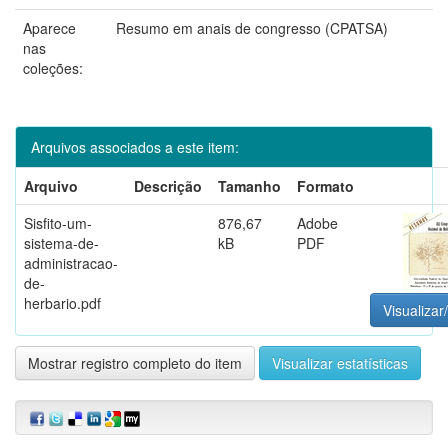
Aparece
Resumo em anais de congresso (CPATSA)
nas
coleções:
Arquivos associados a este item:
Arquivo
Descrição
Tamanho
Formato
Sisfito-um-
876,67
Adobe
sistema-de-
kB
PDF
administracao-
de-
herbario.pdf
Visualizar
Mostrar registro completo do item
Visualizar estatísticas