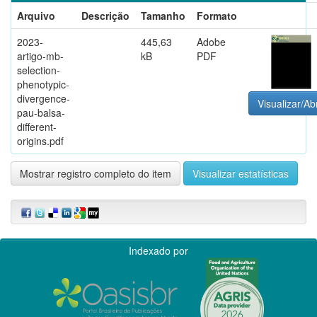
Arquivo
Descrição
Tamanho
Formato
2023-
445,63
Adobe
artigo-mb-
kB
PDF
selection-
phenotypic-
divergence-
Visualizar/Abr
pau-balsa-
different-
origins.pdf
Mostrar registro completo do item
Visualizar estatísticas
Indexado por