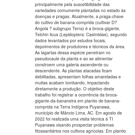
principalmente pela suscetibilidade das
variedades comumente plantadas no estado às
doenças e pragas. Atualmente, a praga-chave
do cultivo de banana-comprida (cultivar D?
Angola ? subgrupo Terra) é a broca-gigante,
Telchin licus (Lepidoptera: Castniidae), segundo
dados levantados por estudos focais,
depoimentos de produtores e técnicos da área.
As lagartas dessa espécie penetram no
pseudocaule da planta e ao se alimentar
constroem uma galeria ascendente ou
descendente. As plantas atacadas ficam
debilitadas, apresentam folhas amareladas e
muitas acabam tombando, impactando
diretamente a produção. O objetivo deste
trabalho foi registrar a ocorrência da broca-
gigante-da-bananeira em plantio de banana-
comprida na Terra Indígena Puyanawa,
município de Mâncio Lima, AC. Em agosto de
2022 foi realizada uma visita técnica à TI
Puyanawa visando prospectar problemas
fitossanitários nos cultivos agrícolas. Em plantio