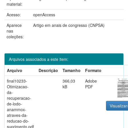
material:
Acesso:
openAccess
Aparece
Artigo em anais de congresso (CNPSA)
nas
coleções:
Arquivos associados a este item:
Arquivo
Descrição
Tamanho
Formato
final10233-
366,03
Adobe
Otimizacao-
kB
PDF
da-
recuperacao-
de-lodo-
Visualizar
anammox-
atraves-da-
reducao-do-
suprimento.pdf