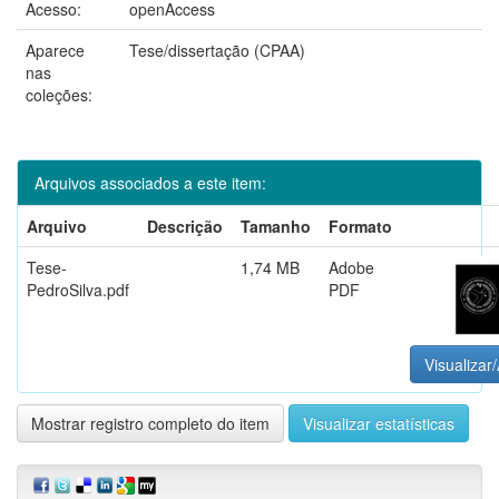
Acesso:
openAccess
Aparece
Tese/dissertação (CPAA)
nas
coleções:
Arquivos associados a este item:
Arquivo
Descrição
Tamanho
Formato
Tese-
1,74 MB
Adobe
PedroSilva.pdf
PDF
Visualizar/
Mostrar registro completo do item
Visualizar estatísticas