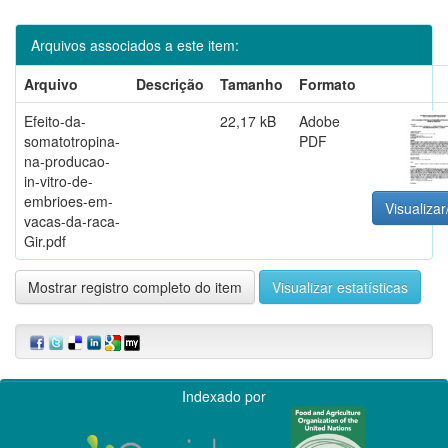
Arquivos associados a este item:
Arquivo
Descrição
Tamanho
Formato
Efeito-da-
22,17 kB
Adobe
somatotropina-
PDF
na-producao-
in-vitro-de-
embrioes-em-
Visualizar
vacas-da-raca-
Gir.pdf
Mostrar registro completo do item
Visualizar estatísticas
Indexado por