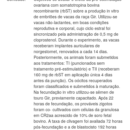
ovariana com somatotropina bovina
recombinante (rbST) sobre a produção in vitro
de embriões de vacas da raça Gir. Utilizou-se
vacas não-lactantes, em boas condições
reprodutiva e corporal, cujo ciclo estral foi
sincronizado pela administração de 0,5 mg de
cloprostenol. Durante o experimento, as vacas
receberam implantes auriculares de
norgestomet, renovados a cada 14 dias.
Posteriormente, os animais foram submetidos
aos tratamentos: TI (puncionados sem
tratamento pré-estimulatório) e TII (receberam
160 mg de rbST em aplicação única 4 dias
antes da punção). Os oócitos recuperados
foram classificados e submetidos à maturação.
Na fecundação in vitro utilizou-se sêmen de
touro Gir, previamente capacitado. Após 22
horas de fecundação, os prováveis zigotos
foram co- cultivados com células da granulosa
em CR2aa acrescido de 10% de soro fetal
bovino. A taxa de clivagem foi avaliada 72 horas
pós-fecundação e a de blastocisto 192 horas