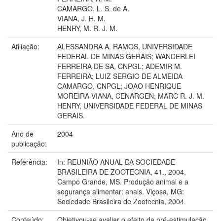
CAMARGO, L. S. de A.
VIANA, J. H. M.
HENRY, M. R. J. M.
Afiliação:
ALESSANDRA A. RAMOS, UNIVERSIDADE
FEDERAL DE MINAS GERAIS; WANDERLEI
FERREIRA DE SA, CNPGL; ADEMIR M.
FERREIRA; LUIZ SERGIO DE ALMEIDA
CAMARGO, CNPGL; JOAO HENRIQUE
MOREIRA VIANA, CENARGEN; MARC R. J. M.
HENRY, UNIVERSIDADE FEDERAL DE MINAS
GERAIS.
Ano de
2004
publicação:
Referência:
In: REUNIÃO ANUAL DA SOCIEDADE
BRASILEIRA DE ZOOTECNIA, 41., 2004,
Campo Grande, MS. Produção animal e a
segurança alimentar: anais. Viçosa, MG:
Sociedade Brasileira de Zootecnia, 2004.
Conteúdo:
Objetivou-se avaliar o efeito da pré-estimulação