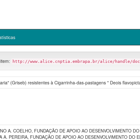
atísticas
 item:
http://www.alice.cnptia.embrapa.br/alice/handle/doc
ia" (Griseb) resistentes à Cigarrinha-das-pastagens " Deois flavopict
ANO A. COELHO, FUNDAÇÃO DE APOIO AO DESENVOLVIMENTO DO
 A. PEREIRA, FUNDAÇÃO DE APOIO AO DESENVOLVIMENTO DO E