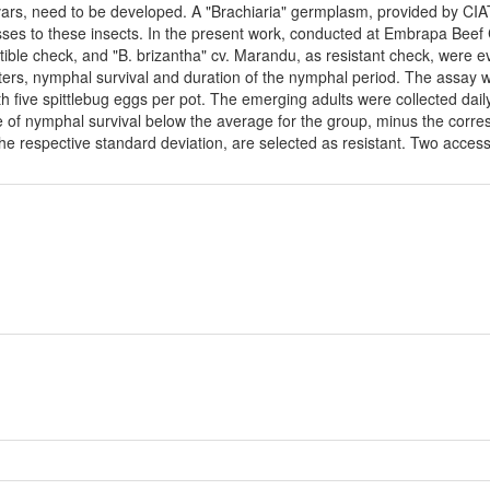
vars, need to be developed. A "Brachiaria" germplasm, provided by CIAT 
asses to these insects. In the present work, conducted at Embrapa Beef 
ible check, and "B. brizantha" cv. Marandu, as resistant check, were ev
eters, nymphal survival and duration of the nymphal period. The assay
th five spittlebug eggs per pot. The emerging adults were collected dail
e of nymphal survival below the average for the group, minus the corr
he respective standard deviation, are selected as resistant. Two acces