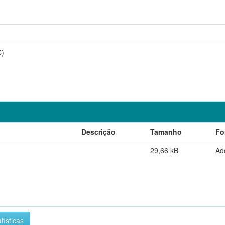
C)
Descrição
Tamanho
Fo
29,66 kB
Ad
tísticas