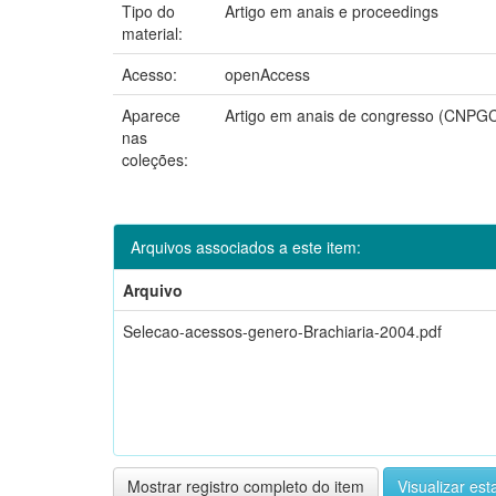
Tipo do
Artigo em anais e proceedings
material:
Acesso:
openAccess
Aparece
Artigo em anais de congresso (CNPG
nas
coleções:
Arquivos associados a este item:
Arquivo
Selecao-acessos-genero-Brachiaria-2004.pdf
Mostrar registro completo do item
Visualizar esta