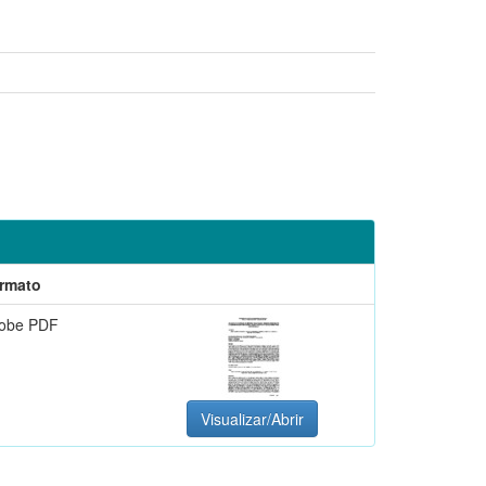
rmato
obe PDF
Visualizar/Abrir