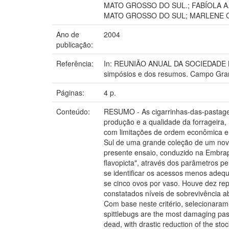
MATO GROSSO DO SUL.; FABÍOLA A
MATO GROSSO DO SUL; MARLENE C.
Ano de
2004
publicação:
Referência:
In: REUNIÃO ANUAL DA SOCIEDADE BR
simpósios e dos resumos. Campo Gran
Páginas:
4 p.
Conteúdo:
RESUMO - As cigarrinhas-das-pastagen
produção e a qualidade da forrageira
com limitações de ordem econômica e 
Sul de uma grande coleção de um novo 
presente ensaio, conduzido na Embrap
flavopicta", através dos parâmetros p
se identificar os acessos menos adequa
se cinco ovos por vaso. Houve dez rep
constatados níveis de sobrevivência 
Com base neste critério, selecionara
spittlebugs are the most damaging past
dead, with drastic reduction of the stoc