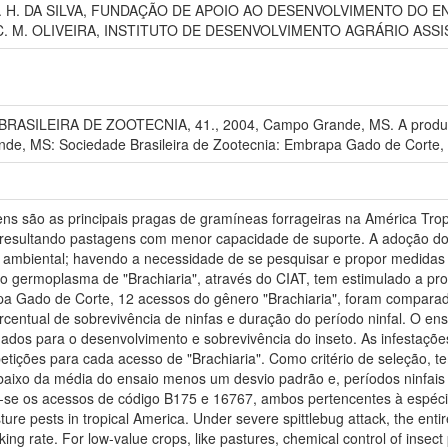
. H. DA SILVA, FUNDAÇÃO DE APOIO AO DESENVOLVIMENTO DO E
 M. OLIVEIRA, INSTITUTO DE DESENVOLVIMENTO AGRÁRIO ASS
ASILEIRA DE ZOOTECNIA, 41., 2004, Campo Grande, MS. A produção
de, MS: Sociedade Brasileira de Zootecnia: Embrapa Gado de Corte,
s são as principais pragas de gramíneas forrageiras na América Tropi
, resultando pastagens com menor capacidade de suporte. A adoção do
ambiental; havendo a necessidade de se pesquisar e propor medidas al
germoplasma de "Brachiaria", através do CIAT, tem estimulado a procu
a Gado de Corte, 12 acessos do gênero "Brachiaria", foram comparados
ercentual de sobrevivência de ninfas e duração do período ninfal. O en
dos para o desenvolvimento e sobrevivência do inseto. As infestações 
etições para cada acesso de "Brachiaria". Como critério de seleção, 
abaixo da média do ensaio menos um desvio padrão e, períodos ninfai
m-se os acessos de código B175 e 16767, ambos pertencentes à espéci
ure pests in tropical America. Under severe spittlebug attack, the enti
king rate. For low-value crops, like pastures, chemical control of insect p