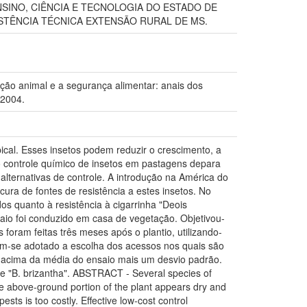
NSINO, CIÊNCIA E TECNOLOGIA DO ESTADO DE
ISTÊNCIA TÉCNICA EXTENSÃO RURAL DE MS.
 animal e a segurança alimentar: anais dos
 2004.
cal. Esses insetos podem reduzir o crescimento, a
 controle químico de insetos em pastagens depara
ternativas de controle. A introdução na América do
ra de fontes de resistência a estes insetos. No
 quanto à resistência à cigarrinha "Deois
saio foi conduzido em casa de vegetação. Objetivou-
foram feitas três meses após o plantio, utilizando-
tem-se adotado a escolha dos acessos nos quais são
s acima da média do ensaio mais um desvio padrão.
e "B. brizantha". ABSTRACT - Several species of
re above-ground portion of the plant appears dry and
ests is too costly. Effective low-cost control