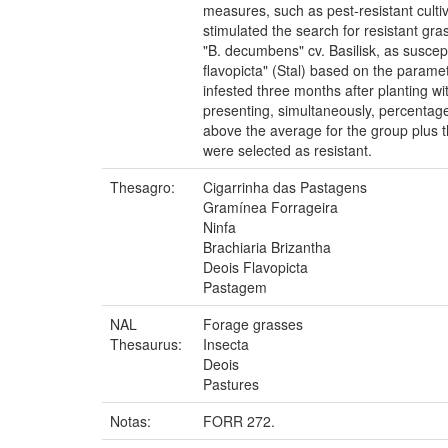
measures, such as pest-resistant culti
stimulated the search for resistant gr
"B. decumbens" cv. Basilisk, as suscept
flavopicta" (Stal) based on the param
infested three months after planting wi
presenting, simultaneously, percentag
above the average for the group plus t
were selected as resistant.
Thesagro:
Cigarrinha das Pastagens
Gramínea Forrageira
Ninfa
Brachiaria Brizantha
Deois Flavopicta
Pastagem
NAL
Forage grasses
Thesaurus:
Insecta
Deois
Pastures
Notas:
FORR 272.