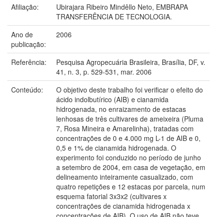
Afiliação:
Ubirajara Ribeiro Mindêllo Neto, EMBRAPA
TRANSFERÊNCIA DE TECNOLOGIA.
Ano de
2006
publicação:
Referência:
Pesquisa Agropecuária Brasileira, Brasília, DF, v.
41, n. 3, p. 529-531, mar. 2006
Conteúdo:
O objetivo deste trabalho foi verificar o efeito do
ácido indolbutírico (AIB) e cianamida
hidrogenada, no enraizamento de estacas
lenhosas de três cultivares de ameixeira (Pluma
7, Rosa Mineira e Amarelinha), tratadas com
concentrações de 0 e 4.000 mg L-1 de AIB e 0,
0,5 e 1% de cianamida hidrogenada. O
experimento foi conduzido no período de junho
a setembro de 2004, em casa de vegetação, em
delineamento inteiramente casualizado, com
quatro repetições e 12 estacas por parcela, num
esquema fatorial 3x3x2 (cultivares x
concentrações de cianamida hidrogenada x
concentrações de AIB). O uso de AIB não teve