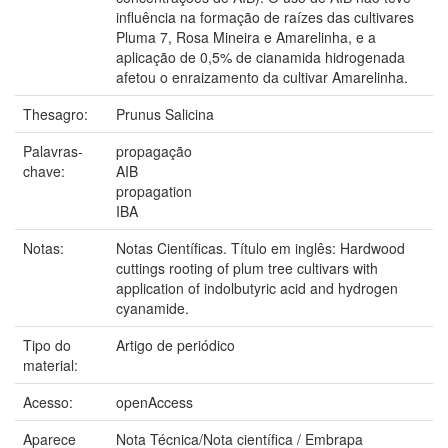
influência na formação de raízes das cultivares
Pluma 7, Rosa Mineira e Amarelinha, e a
aplicação de 0,5% de cianamida hidrogenada
afetou o enraizamento da cultivar Amarelinha.
Thesagro:
Prunus Salicina
Palavras-
propagação
chave:
AIB
propagation
IBA
Notas:
Notas Científicas. Título em inglês: Hardwood
cuttings rooting of plum tree cultivars with
application of indolbutyric acid and hydrogen
cyanamide.
Tipo do
Artigo de periódico
material:
Acesso:
openAccess
Aparece
Nota Técnica/Nota científica / Embrapa