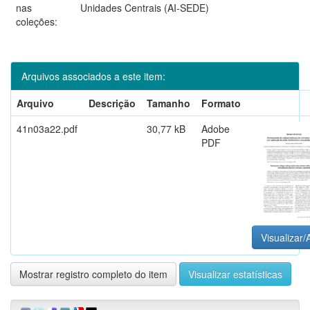
nas
Unidades Centrais (AI-SEDE)
coleções:
Arquivos associados a este item:
Arquivo
Descrição
Tamanho
Formato
41n03a22.pdf
30,77 kB
Adobe
PDF
Visualizar/
Mostrar registro completo do item
Visualizar estatísticas