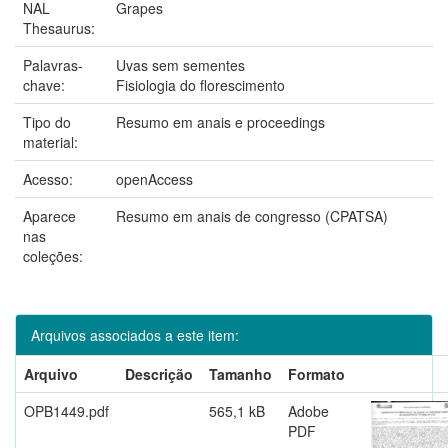
NAL
Grapes
Thesaurus:
Palavras-
Uvas sem sementes
chave:
Fisiologia do florescimento
Tipo do
Resumo em anais e proceedings
material:
Acesso:
openAccess
Aparece
Resumo em anais de congresso (CPATSA)
nas
coleções:
Arquivos associados a este item:
Arquivo
Descrição
Tamanho
Formato
OPB1449.pdf
565,1 kB
Adobe
PDF