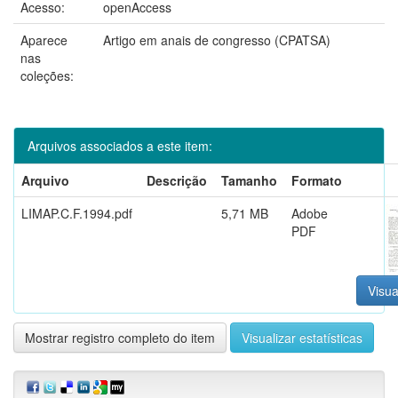
Acesso:
openAccess
Aparece
Artigo em anais de congresso (CPATSA)
nas
coleções:
Arquivos associados a este item:
Arquivo
Descrição
Tamanho
Formato
LIMAP.C.F.1994.pdf
5,71 MB
Adobe
PDF
Visua
Mostrar registro completo do item
Visualizar estatísticas