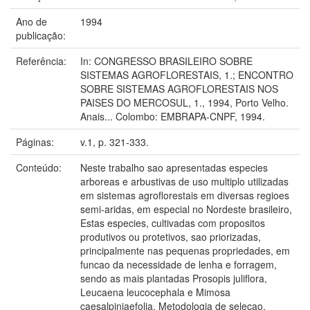
Ano de
1994
publicação:
Referência:
In: CONGRESSO BRASILEIRO SOBRE
SISTEMAS AGROFLORESTAIS, 1.; ENCONTRO
SOBRE SISTEMAS AGROFLORESTAIS NOS
PAISES DO MERCOSUL, 1., 1994, Porto Velho.
Anais... Colombo: EMBRAPA-CNPF, 1994.
Páginas:
v.1, p. 321-333.
Conteúdo:
Neste trabalho sao apresentadas especies
arboreas e arbustivas de uso multiplo utilizadas
em sistemas agroflorestais em diversas regioes
semi-aridas, em especial no Nordeste brasileiro,
Estas especies, cultivadas com propositos
produtivos ou protetivos, sao priorizadas,
principalmente nas pequenas propriedades, em
funcao da necessidade de lenha e forragem,
sendo as mais plantadas Prosopis juliflora,
Leucaena leucocephala e Mimosa
caesalpiniaefolia. Metodologia de selecao,