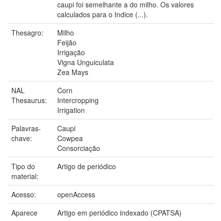
caupi foi semelhante a do milho. Os valores
calculados para o Indice (...).
Thesagro:
Milho
Feijão
Irrigação
Vigna Unguiculata
Zea Mays
NAL
Corn
Thesaurus:
Intercropping
Irrigation
Palavras-
Caupi
chave:
Cowpea
Consorciação
Tipo do
Artigo de periódico
material:
Acesso:
openAccess
Aparece
Artigo em periódico indexado (CPATSA)