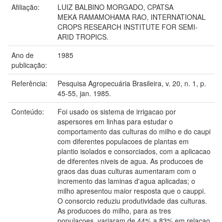
Afiliação:
LUIZ BALBINO MORGADO, CPATSA
MEKA RAMAMOHAMA RAO, INTERNATIONAL
CROPS RESEARCH INSTITUTE FOR SEMI-
ARID TROPICS.
Ano de
1985
publicação:
Referência:
Pesquisa Agropecuária Brasileira, v. 20, n. 1, p.
45-55, jan. 1985.
Conteúdo:
Foi usado os sistema de irrigacao por
aspersores em linhas para estudar o
comportamento das culturas do milho e do caupi
com diferentes populacoes de plantas em
plantio isolados e consorciados, com a aplicacao
de diferentes niveis de agua. As producoes de
graos das duas culturas aumentaram com o
incremento das laminas d'agua aplicadas; o
milho apresentou maior resposta que o cauppi.
O consorcio reduziu produtividade das culturas.
As producoes do milho, para as tres
populacoes, variaram de 44% a 83% em relacao