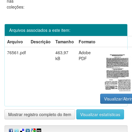
nas
coleções:
Arquivos associados a este item:
Arquivo
Descrição
Tamanho
Formato
76561.pdf
463,97
Adobe
kB
PDF
Visualizar/Abrir
Mostrar registro completo do item
Visualizar estatísticas