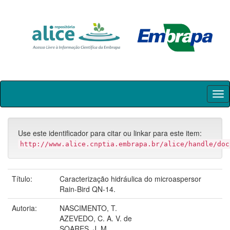
Skip
navigation
Use este identificador para citar ou linkar para este item:
http://www.alice.cnptia.embrapa.br/alice/handle/doc
Título:
Caracterização hidráulica do microaspersor
Rain-Bird QN-14.
Autoria:
NASCIMENTO, T.
AZEVEDO, C. A. V. de
SOARES, J. M.