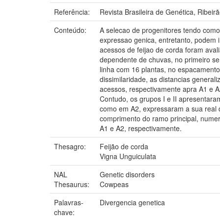
Referência:
Revista Brasileira de Genética, Ribeirão
Conteúdo:
A selecao de progenitores tendo como
expressao genica, entretanto, podem i
acessos de feijao de corda foram avali
dependente de chuvas, no primeiro se
linha com 16 plantas, no espacamento
dissimilaridade, as distancias gener
acessos, respectivamente apra A1 e A
Contudo, os grupos I e II apresentara
como em A2, expressaram a sua real 
comprimento do ramo principal, nume
A1 e A2, respectivamente.
Thesagro:
Feijão de corda
Vigna Unguiculata
NAL
Genetic disorders
Thesaurus:
Cowpeas
Palavras-
Divergencia genetica
chave: