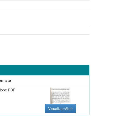
ormato
dobe PDF
Visualizar/Abrir