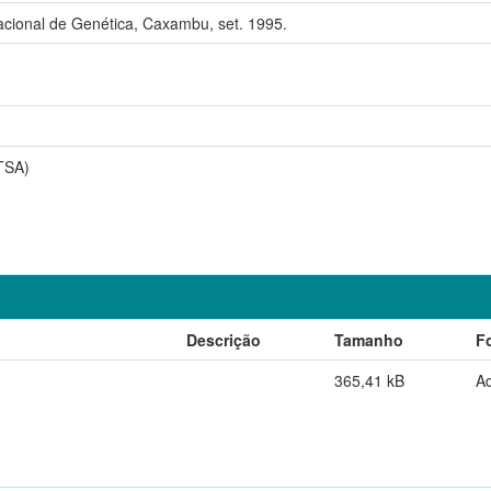
ional de Genética, Caxambu, set. 1995.
TSA)
Descrição
Tamanho
F
365,41 kB
A