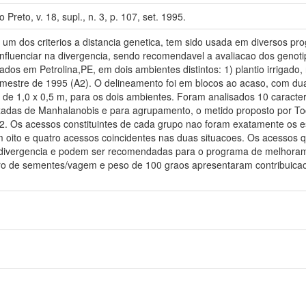
 Preto, v. 18, supl., n. 3, p. 107, set. 1995.
 um dos criterios a distancia genetica, tem sido usada em diversos p
nfluenciar na divergencia, sendo recomendavel a avaliacao dos genoti
ados em Petrolina,PE, em dois ambientes distintos: 1) plantio irrigado
mestre de 1995 (A2). O delineamento foi em blocos ao acaso, com du
 de 1,0 x 0,5 m, para os dois ambientes. Foram analisados 10 caracte
alizadas de Manhalanobis e para agrupamento, o metido proposto por 
2. Os acessos constituintes de cada grupo nao foram exatamente os e
m oito e quatro acessos coincidentes nas duas situacoes. Os acessos
divergencia e podem ser recomendadas para o programa de melhoram
ro de sementes/vagem e peso de 100 graos apresentaram contribuicao