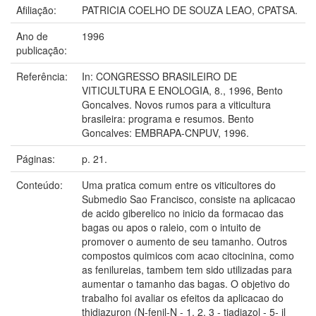
Afiliação:
PATRICIA COELHO DE SOUZA LEAO, CPATSA.
Ano de
1996
publicação:
Referência:
In: CONGRESSO BRASILEIRO DE
VITICULTURA E ENOLOGIA, 8., 1996, Bento
Goncalves. Novos rumos para a viticultura
brasileira: programa e resumos. Bento
Goncalves: EMBRAPA-CNPUV, 1996.
Páginas:
p. 21.
Conteúdo:
Uma pratica comum entre os viticultores do
Submedio Sao Francisco, consiste na aplicacao
de acido giberelico no inicio da formacao das
bagas ou apos o raleio, com o intuito de
promover o aumento de seu tamanho. Outros
compostos quimicos com acao citocinina, como
as fenilureias, tambem tem sido utilizadas para
aumentar o tamanho das bagas. O objetivo do
trabalho foi avaliar os efeitos da aplicacao do
thidiazuron (N-fenil-N - 1, 2, 3 - tiadiazol - 5- il