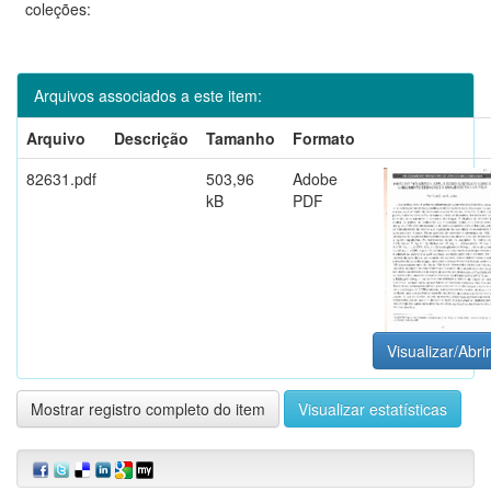
coleções:
Arquivos associados a este item:
Arquivo
Descrição
Tamanho
Formato
82631.pdf
503,96
Adobe
kB
PDF
Visualizar/Abrir
Mostrar registro completo do item
Visualizar estatísticas