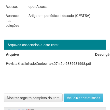
Acesso:
openAccess
Aparece
Artigo em periódico indexado (CPATSA)
nas
coleções:
Arquivos associados a este item:
Arquivo
Descriçã
RevistaBrasileiradeZootecniav.27n.5p.9889931998.pdf
Mostrar registro completo do item
Visualizar estatísticas