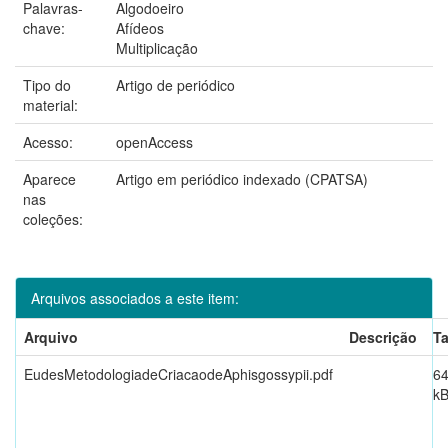
Palavras-
Algodoeiro
chave:
Afídeos
Multiplicação
Tipo do
Artigo de periódico
material:
Acesso:
openAccess
Aparece
Artigo em periódico indexado (CPATSA)
nas
coleções:
Arquivos associados a este item:
Arquivo
Descrição
T
EudesMetodologiadeCriacaodeAphisgossypii.pdf
64
k