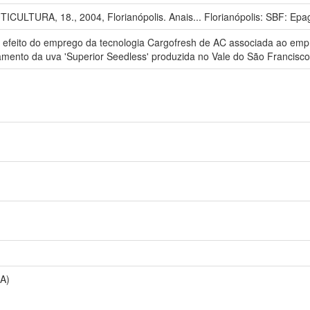
TURA, 18., 2004, Florianópolis. Anais... Florianópolis: SBF: Epag
r o efeito do emprego da tecnologia Cargofresh de AC associada ao em
namento da uva 'Superior Seedless' produzida no Vale do São Francisco
SA)