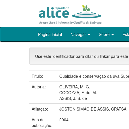
Skip
Página inicial
Navegar
Sobre
Est
navigation
Use este identificador para citar ou linkar para este
Título:
Qualidade e conservação da uva Supe
Autoria:
OLIVEIRA, M. G.
COCOZZA, F. del M.
ASSIS, J. S. de
Afiliação:
JOSTON SIMÃO DE ASSIS, CPATSA.
Ano de
2004
publicação: