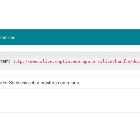
atísticas
 item:
http://www.alice.cnptia.embrapa.br/alice/handle/doc
rior Seedless sob atmosfera controlada.