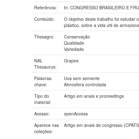
Referência:
In: CONGRESSO BRASILEIRO E FRUTICUL
Conteúdo:
O objetivo deste trabalho foi estuda
plástico, sobre a vida útil de armaze
Thesagro:
Conservação
Qualidade
Variedade
NAL
Grapes
Thesaurus:
Palavras-
Uva sem semente
chave:
Atmosfera controlada
Tipo do
Artigo em anais e proceedings
material:
Acesso:
openAccess
Aparece nas
Artigo em anais de congresso (CPAT
coleções: