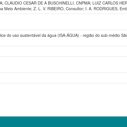
A; CLAUDIO CESAR DE A BUSCHINELLI, CNPMA; LUIZ CARLOS HE
a Meio Ambiente; Z. L. V. RIBEIRO, Consultor; I. A. RODRIGUES, Em
 Índice do uso sustentável da água (ISA-ÁGUA) - região do sub-médio 