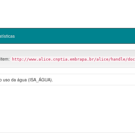
atísticas
 item:
http://www.alice.cnptia.embrapa.br/alice/handle/doc
 do uso da água (ISA_ÁGUA).