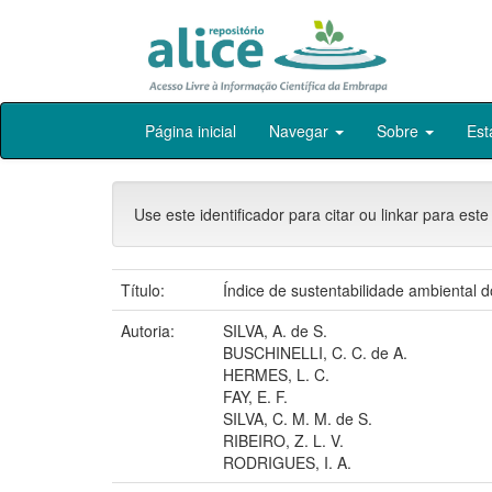
Skip
Página inicial
Navegar
Sobre
Est
navigation
Use este identificador para citar ou linkar para este
Título:
Índice de sustentabilidade ambiental
Autoria:
SILVA, A. de S.
BUSCHINELLI, C. C. de A.
HERMES, L. C.
FAY, E. F.
SILVA, C. M. M. de S.
RIBEIRO, Z. L. V.
RODRIGUES, I. A.