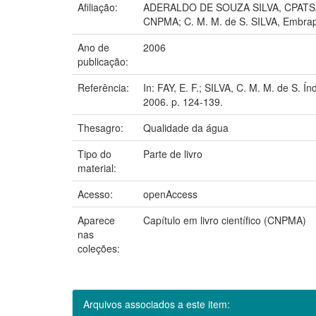
Afiliação:
ADERALDO DE SOUZA SILVA, CPATS
CNPMA; C. M. M. de S. SILVA, Embrap
Ano de
2006
publicação:
Referência:
In: FAY, E. F.; SILVA, C. M. M. de S.
2006. p. 124-139.
Thesagro:
Qualidade da água
Tipo do
Parte de livro
material:
Acesso:
openAccess
Aparece
Capítulo em livro científico (CNPMA)
nas
coleções:
Arquivos associados a este item: