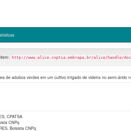
atísticas
 item:
http://www.alice.cnptia.embrapa.br/alice/handle/doc
ea de adubos verdes em um cultivo irrigado de videira no semi-árido n
S, CPATSA
ista CNPq
S, Bolsista CNPq