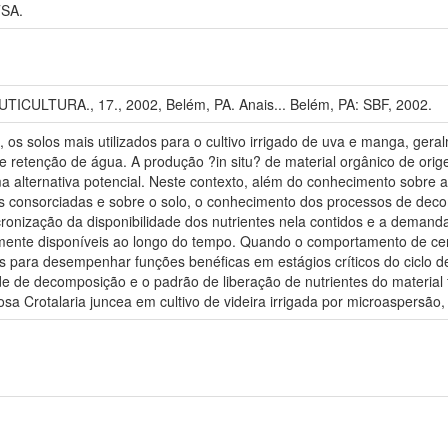
TSA.
ULTURA., 17., 2002, Belém, PA. Anais... Belém, PA: SBF, 2002.
os solos mais utilizados para o cultivo irrigado de uva e manga, ger
 retenção de água. A produção ?in situ? de material orgânico de orige
uma alternativa potencial. Neste contexto, além do conhecimento sobre 
 consorciadas e sobre o solo, o conhecimento dos processos de decomp
ronização da disponibilidade dos nutrientes nela contidos e a demanda
almente disponíveis ao longo do tempo. Quando o comportamento de ce
as para desempenhar funções benéficas em estágios críticos do ciclo d
de de decomposição e o padrão de liberação de nutrientes do material f
 Crotalaria juncea em cultivo de videira irrigada por microaspersão, 