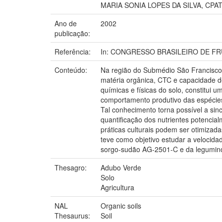
MARIA SONIA LOPES DA SILVA, CPA
Ano de
2002
publicação:
Referência:
In: CONGRESSO BRASILEIRO DE FRUTIC
Conteúdo:
Na região do Submédio São Francisco, 
matéria orgânica, CTC e capacidade de
químicas e físicas do solo, constitui 
comportamento produtivo das espécies
Tal conhecimento torna possível a sinc
quantificação dos nutrientes potenci
práticas culturais podem ser otimizad
teve como objetivo estudar a velocida
sorgo-sudão AG-2501-C e da leguminosa
Thesagro:
Adubo Verde
Solo
Agricultura
NAL
Organic soils
Thesaurus:
Soil