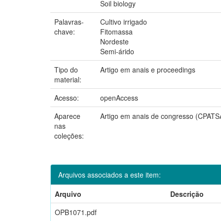
Soil biology
Palavras-
Cultivo irrigado
chave:
Fitomassa
Nordeste
Semi-árido
Tipo do
Artigo em anais e proceedings
material:
Acesso:
openAccess
Aparece
Artigo em anais de congresso (CPATS
nas
coleções:
Arquivos associados a este item:
Arquivo
Descrição
OPB1071.pdf