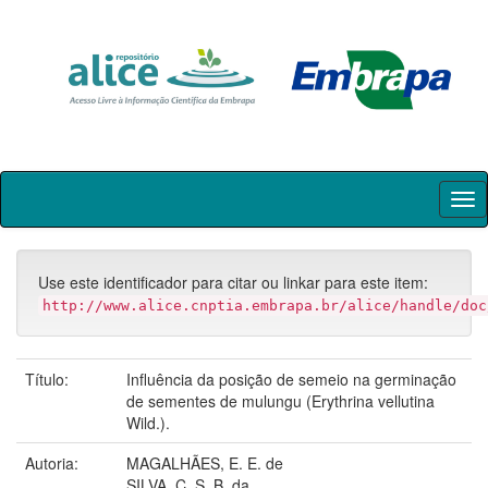
Skip
navigation
Use este identificador para citar ou linkar para este item:
http://www.alice.cnptia.embrapa.br/alice/handle/doc
Título:
Influência da posição de semeio na germinação
de sementes de mulungu (Erythrina vellutina
Wild.).
Autoria:
MAGALHÃES, E. E. de
SILVA, C. S. B. da