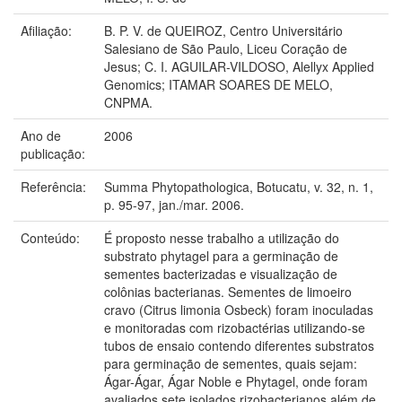
Afiliação:
B. P. V. de QUEIROZ, Centro Universitário
Salesiano de São Paulo, Liceu Coração de
Jesus; C. I. AGUILAR-VILDOSO, Alellyx Applied
Genomics; ITAMAR SOARES DE MELO,
CNPMA.
Ano de
2006
publicação:
Referência:
Summa Phytopathologica, Botucatu, v. 32, n. 1,
p. 95-97, jan./mar. 2006.
Conteúdo:
É proposto nesse trabalho a utilização do
substrato phytagel para a germinação de
sementes bacterizadas e visualização de
colônias bacterianas. Sementes de limoeiro
cravo (Citrus limonia Osbeck) foram inoculadas
e monitoradas com rizobactérias utilizando-se
tubos de ensaio contendo diferentes substratos
para germinação de sementes, quais sejam:
Ágar-Ágar, Ágar Noble e Phytagel, onde foram
avaliados sete isolados rizobacterianos além de