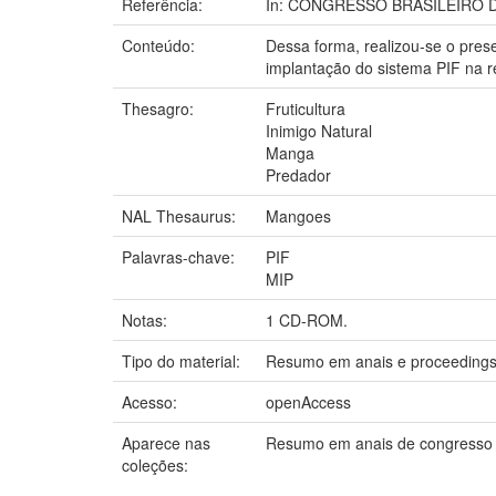
Referência:
In: CONGRESSO BRASILEIRO DE 
Conteúdo:
Dessa forma, realizou-se o prese
implantação do sistema PIF na r
Thesagro:
Fruticultura
Inimigo Natural
Manga
Predador
NAL Thesaurus:
Mangoes
Palavras-chave:
PIF
MIP
Notas:
1 CD-ROM.
Tipo do material:
Resumo em anais e proceeding
Acesso:
openAccess
Aparece nas
Resumo em anais de congresso
coleções: