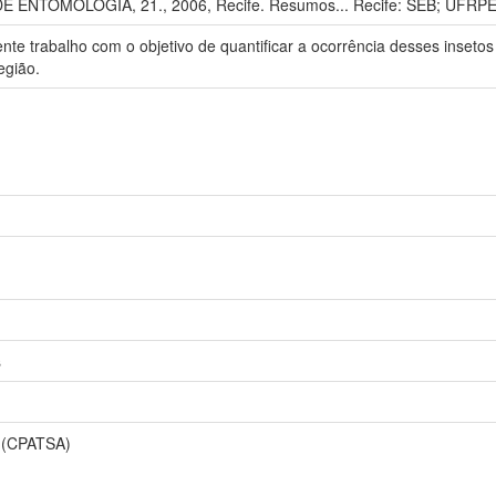
ENTOMOLOGIA, 21., 2006, Recife. Resumos... Recife: SEB; UFRPE
nte trabalho com o objetivo de quantificar a ocorrência desses inseto
egião.
s
 (CPATSA)