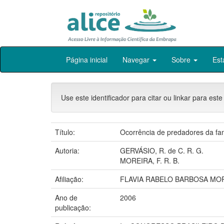
Skip
Página inicial
Navegar
Sobre
Est
navigation
Use este identificador para citar ou linkar para este
Título:
Ocorrência de predadores da fa
Autoria:
GERVÁSIO, R. de C. R. G.
MOREIRA, F. R. B.
Afiliação:
FLAVIA RABELO BARBOSA MOR
Ano de
2006
publicação: