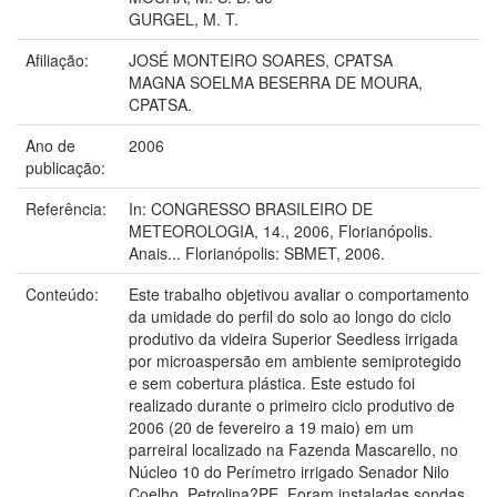
GURGEL, M. T.
Afiliação:
JOSÉ MONTEIRO SOARES, CPATSA
MAGNA SOELMA BESERRA DE MOURA,
CPATSA.
Ano de
2006
publicação:
Referência:
In: CONGRESSO BRASILEIRO DE
METEOROLOGIA, 14., 2006, Florianópolis.
Anais... Florianópolis: SBMET, 2006.
Conteúdo:
Este trabalho objetivou avaliar o comportamento
da umidade do perfil do solo ao longo do ciclo
produtivo da videira Superior Seedless irrigada
por microaspersão em ambiente semiprotegido
e sem cobertura plástica. Este estudo foi
realizado durante o primeiro ciclo produtivo de
2006 (20 de fevereiro a 19 maio) em um
parreiral localizado na Fazenda Mascarello, no
Núcleo 10 do Perímetro irrigado Senador Nilo
Coelho, Petrolina?PE. Foram instaladas sondas