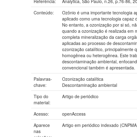
Referência:
Analytica, São Paulo, n.26, p.76-86, 2
Conteúdo:
Ozônio é uma importante tecnologia a
aplicado como uma tecnologia capaz de
No entanto, a ozonização por si só, n
quando a ozonização é realizada em me
completa mineralização da carga orgâ
aplicadas ao processo de descontamina
ozonização catalítico, principalmente
homogênea ou heterogênea. Este trabal
descontaminação ambiental, enfocand
convencional também é apresentada.
Palavras-
Ozonização catalítica
chave:
Descontaminação ambiental
Tipo do
Artigo de periódico
material:
Acesso:
openAccess
Aparece
Artigo em periódico indexado (CNPMA
nas