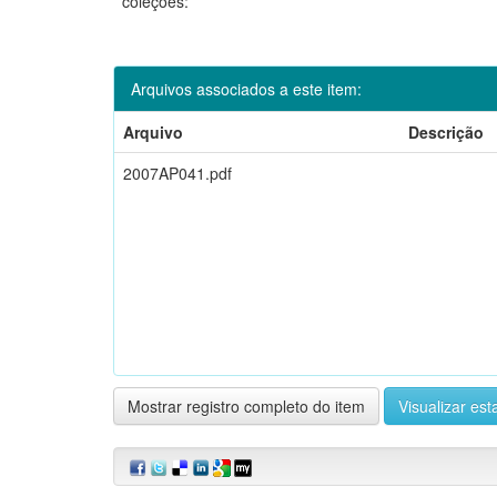
coleções:
Arquivos associados a este item:
Arquivo
Descrição
2007AP041.pdf
Mostrar registro completo do item
Visualizar esta