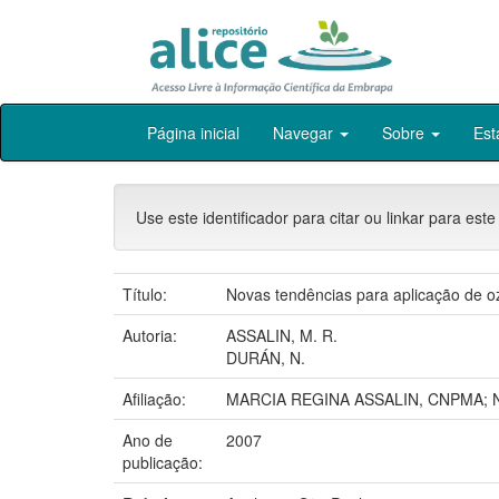
Skip
Página inicial
Navegar
Sobre
Est
navigation
Use este identificador para citar ou linkar para este
Título:
Novas tendências para aplicação de oz
Autoria:
ASSALIN, M. R.
DURÁN, N.
Afiliação:
MARCIA REGINA ASSALIN, CNPMA; Nels
Ano de
2007
publicação: