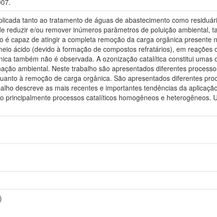
007.
plicada tanto ao tratamento de águas de abastecimento como residuári
 reduzir e/ou remover inúmeros parâmetros de poluição ambiental, tais
ão é capaz de atingir a completa remoção da carga orgânica presente 
io ácido (devido à formação de compostos refratários), em reações de 
nica também não é observada. A ozonização catalítica constitui umas 
ção ambiental. Neste trabalho são apresentados diferentes processos
 quanto à remoção de carga orgânica. São apresentados diferentes pro
ho descreve as mais recentes e importantes tendências da aplicação 
o principalmente processos catalíticos homogêneos e heterogêneos
)