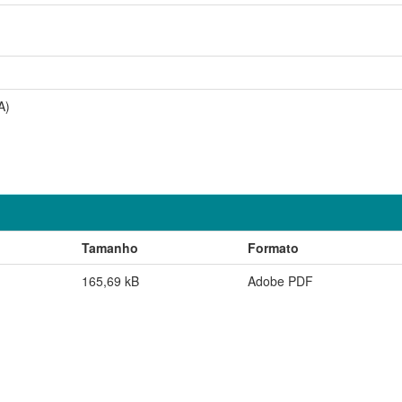
A)
Tamanho
Formato
165,69 kB
Adobe PDF