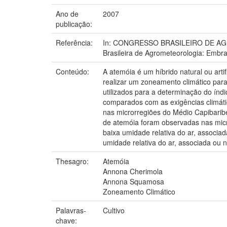
Ano de
2007
publicação:
Referência:
In: CONGRESSO BRASILEIRO DE AGROME
Brasileira de Agrometeorologia: Embra
Conteúdo:
A atemóia é um híbrido natural ou arti
realizar um zoneamento climático para
utilizados para a determinação do índ
comparados com as exigências climática
nas microrregiões do Médio Capibaribe
de atemóia foram observadas nas micror
baixa umidade relativa do ar, associa
umidade relativa do ar, associada ou n
Thesagro:
Atemóia
Annona Cherimola
Annona Squamosa
Zoneamento Climático
Palavras-
Cultivo
chave: