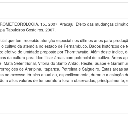
TEOROLOGIA, 15., 2007, Aracaju. Efeito das mudanças climáticas n
pa Tabuleiros Costeiros, 2007.
ficial que tem recebido atenção especial nos últimos anos para produção
 o cultivo da atemóia no estado de Pernambuco. Dados históricos de t
ice efetivo de umidade proposto por Thornthwaite. Além deste índice, 
s da cultura para identificar áreas com potencial de cultivo. Áreas a
, Mata Setentrional, Vitória do Santo Antão, Recife, Suape e Garanhuns
regiões de Araripina, Itaparica, Petrolina e Salgueiro. Estas áreas sã
das ao excesso térmico anual ou, especificamente, durante a estação d
ão a altos valores de temperatura foram observadas, principalmente, e