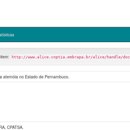
atísticas
 item:
http://www.alice.cnptia.embrapa.br/alice/handle/doc
 da atemóia no Estado de Pernambuco.
A, CPATSA.