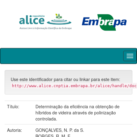
Skip
navigation
Use este identificador para citar ou linkar para este item:
http://www.alice.cnptia.embrapa.br/alice/handle/doc
Título:
Determinação da eficiência na obtenção de
híbridos de videira através de polinização
controlada.
Autoria:
GONÇALVES, N. P. da S.
BORGES, R. M. E.