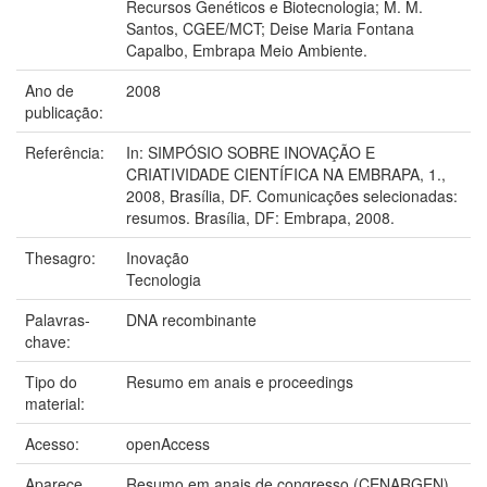
Recursos Genéticos e Biotecnologia; M. M.
Santos, CGEE/MCT; Deise Maria Fontana
Capalbo, Embrapa Meio Ambiente.
Ano de
2008
publicação:
Referência:
In: SIMPÓSIO SOBRE INOVAÇÃO E
CRIATIVIDADE CIENTÍFICA NA EMBRAPA, 1.,
2008, Brasília, DF. Comunicações selecionadas:
resumos. Brasília, DF: Embrapa, 2008.
Thesagro:
Inovação
Tecnologia
Palavras-
DNA recombinante
chave:
Tipo do
Resumo em anais e proceedings
material:
Acesso:
openAccess
Aparece
Resumo em anais de congresso (CENARGEN)