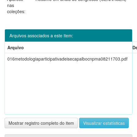
nas
coleções:
Arquivos associados a este item:
Arquivo
D
016metodologiaparticipativadeisecapalbocnpma08211703.pdf
Mostrar registro completo do item
Visualizar estatísticas