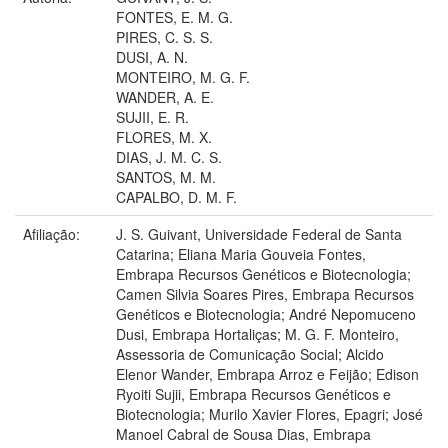
FONTES, E. M. G.
PIRES, C. S. S.
DUSI, A. N.
MONTEIRO, M. G. F.
WANDER, A. E.
SUJII, E. R.
FLORES, M. X.
DIAS, J. M. C. S.
SANTOS, M. M.
CAPALBO, D. M. F.
Afiliação:
J. S. Guivant, Universidade Federal de Santa
Catarina; Eliana Maria Gouveia Fontes,
Embrapa Recursos Genéticos e Biotecnologia;
Camen Silvia Soares Pires, Embrapa Recursos
Genéticos e Biotecnologia; André Nepomuceno
Dusi, Embrapa Hortaliças; M. G. F. Monteiro,
Assessoria de Comunicação Social; Alcido
Elenor Wander, Embrapa Arroz e Feijão; Edison
Ryoiti Sujii, Embrapa Recursos Genéticos e
Biotecnologia; Murilo Xavier Flores, Epagri; José
Manoel Cabral de Sousa Dias, Embrapa