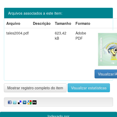
Arquivos associados a este item:
Arquivo
Descrição
Tamanho
Formato
tales2004.pdf
623,42
Adobe
kB
PDF
Visualizar/A
Mostrar registro completo do item
Visualizar estatísticas
Indexado por