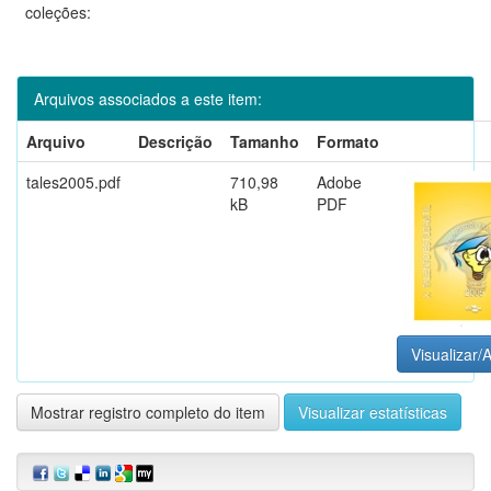
coleções:
Arquivos associados a este item:
Arquivo
Descrição
Tamanho
Formato
tales2005.pdf
710,98
Adobe
kB
PDF
Visualizar/A
Mostrar registro completo do item
Visualizar estatísticas