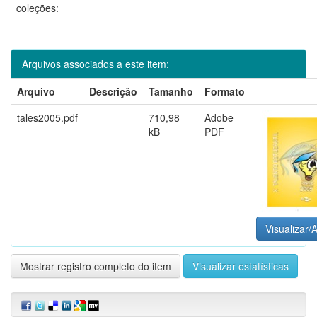
coleções:
Arquivos associados a este item:
Arquivo
Descrição
Tamanho
Formato
tales2005.pdf
710,98
Adobe
kB
PDF
Visualizar/A
Mostrar registro completo do item
Visualizar estatísticas