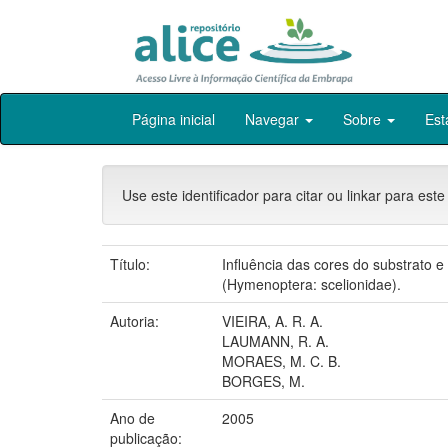
Skip
Página inicial
Navegar
Sobre
Est
navigation
Use este identificador para citar ou linkar para este
Título:
Influência das cores do substrato
(Hymenoptera: scelionidae).
Autoria:
VIEIRA, A. R. A.
LAUMANN, R. A.
MORAES, M. C. B.
BORGES, M.
Ano de
2005
publicação: