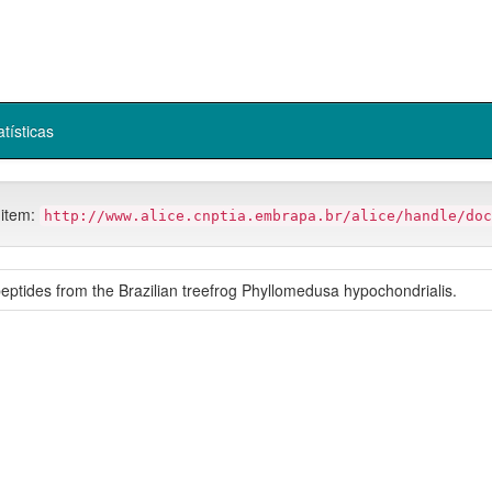
atísticas
 item:
http://www.alice.cnptia.embrapa.br/alice/handle/doc
 peptides from the Brazilian treefrog Phyllomedusa hypochondrialis.