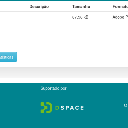
Descrição
Tamanho
Format
87,56 kB
Adobe 
tísticas
Suportado por
O 