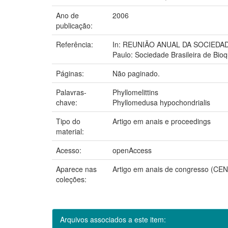
Ano de
2006
publicação:
Referência:
In: REUNIÃO ANUAL DA SOCIEDADE
Paulo: Sociedade Brasileira de Bioq
Páginas:
Não paginado.
Palavras-
Phyllomelittins
chave:
Phyllomedusa hypochondrialis
Tipo do
Artigo em anais e proceedings
material:
Acesso:
openAccess
Aparece nas
Artigo em anais de congresso (C
coleções:
Arquivos associados a este item: