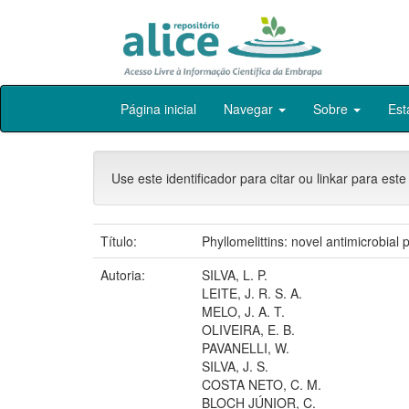
Skip
Página inicial
Navegar
Sobre
Est
navigation
Use este identificador para citar ou linkar para este
Título:
Phyllomelittins: novel antimicrobial
Autoria:
SILVA, L. P.
LEITE, J. R. S. A.
MELO, J. A. T.
OLIVEIRA, E. B.
PAVANELLI, W.
SILVA, J. S.
COSTA NETO, C. M.
BLOCH JÚNIOR, C.