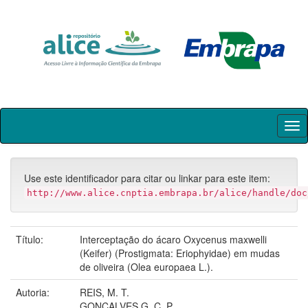
Skip
navigation
Use este identificador para citar ou linkar para este item:
http://www.alice.cnptia.embrapa.br/alice/handle/doc
Título:
Interceptação do ácaro Oxycenus maxwelli
(Keifer) (Prostigmata: Eriophyidae) em mudas
de oliveira (Olea europaea L.).
Autoria:
REIS, M. T.
GONÇALVES G. C. P.