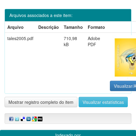
Arquivos associados a este item:
Arquivo
Descrição
Tamanho
Formato
tales2005.pdf
710,98
Adobe
kB
PDF
Visualizar/A
Mostrar registro completo do item
Visualizar estatísticas
Indexado por