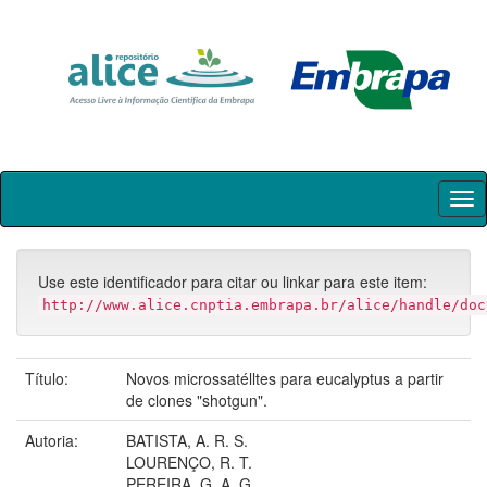
Skip
navigation
Use este identificador para citar ou linkar para este item:
http://www.alice.cnptia.embrapa.br/alice/handle/doc
Título:
Novos microssatélltes para eucalyptus a partir
de clones "shotgun".
Autoria:
BATISTA, A. R. S.
LOURENÇO, R. T.
PEREIRA, G. A. G.