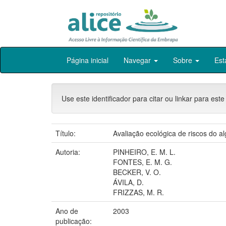
Skip
Página inicial
Navegar
Sobre
Est
navigation
Use este identificador para citar ou linkar para este
Título:
Avaliação ecológica de riscos do al
Autoria:
PINHEIRO, E. M. L.
FONTES, E. M. G.
BECKER, V. O.
ÁVILA, D.
FRIZZAS, M. R.
Ano de
2003
publicação: