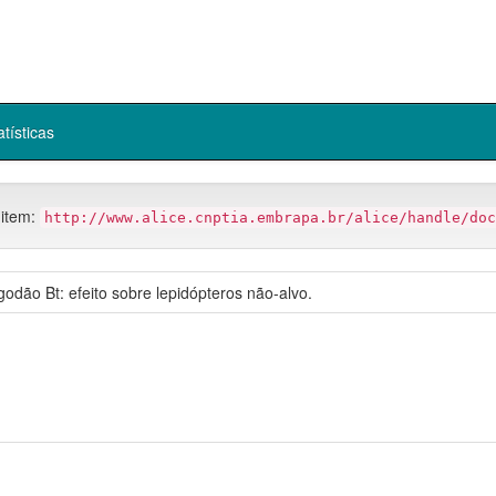
atísticas
 item:
http://www.alice.cnptia.embrapa.br/alice/handle/doc
godão Bt: efeito sobre lepidópteros não-alvo.