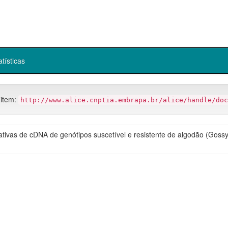
atísticas
 item:
http://www.alice.cnptia.embrapa.br/alice/handle/doc
rativas de cDNA de genótipos suscetível e resistente de algodão (Gos