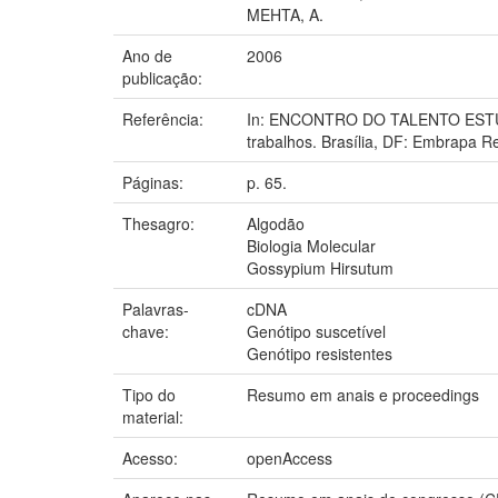
MEHTA, A.
Ano de
2006
publicação:
Referência:
In: ENCONTRO DO TALENTO ESTUD
trabalhos. Brasília, DF: Embrapa R
Páginas:
p. 65.
Thesagro:
Algodão
Biologia Molecular
Gossypium Hirsutum
Palavras-
cDNA
chave:
Genótipo suscetível
Genótipo resistentes
Tipo do
Resumo em anais e proceedings
material:
Acesso:
openAccess