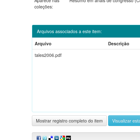
Aparece nas
Resumo em anais de congresso 
coleções:
Arquivos associados a este item:
Arquivo
Descrição
tales2006.pdf
Mostrar registro completo do item
Visualizar esta