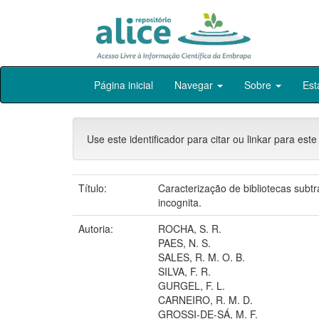
Skip
Página inicial
Navegar
Sobre
Est
navigation
Use este identificador para citar ou linkar para este
Título:
Caracterização de bibliotecas subt
incognita.
Autoria:
ROCHA, S. R.
PAES, N. S.
SALES, R. M. O. B.
SILVA, F. R.
GURGEL, F. L.
CARNEIRO, R. M. D.
GROSSI-DE-SÁ, M. F.