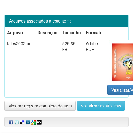
Arquivos associados a este item:
Arquivo
Descrição
Tamanho
Formato
tales2002.pdf
525,65
Adobe
kB
PDF
Visualizar/A
Mostrar registro completo do item
Visualizar estatísticas