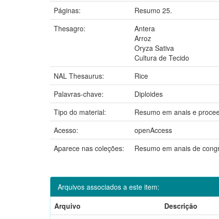
Páginas:
Resumo 25.
Thesagro:
Antera
Arroz
Oryza Sativa
Cultura de Tecido
NAL Thesaurus:
Rice
Palavras-chave:
Diploides
Tipo do material:
Resumo em anais e procee
Acesso:
openAccess
Aparece nas coleções:
Resumo em anais de cong
Arquivos associados a este item:
Arquivo
Descrição