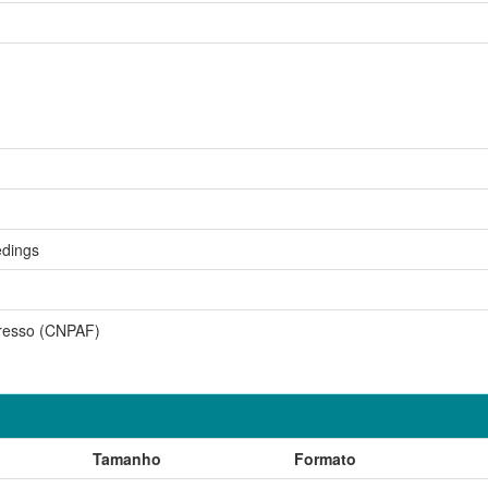
dings
resso (CNPAF)
Tamanho
Formato