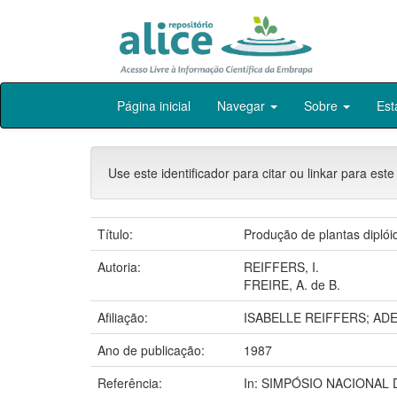
Skip
Página inicial
Navegar
Sobre
Est
navigation
Use este identificador para citar ou linkar para este
Título:
Produção de plantas diplóid
Autoria:
REIFFERS, I.
FREIRE, A. de B.
Afiliação:
ISABELLE REIFFERS; AD
Ano de publicação:
1987
Referência:
In: SIMPÓSIO NACIONAL D