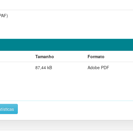
PAF)
Tamanho
Formato
87,44 kB
Adobe PDF
tísticas