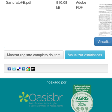
SartoratoFB.pdf
910,08
Adobe
kB
PDF
Visualiza
Mostrar registro completo do item
Visualizar estatísticas
Indexado por