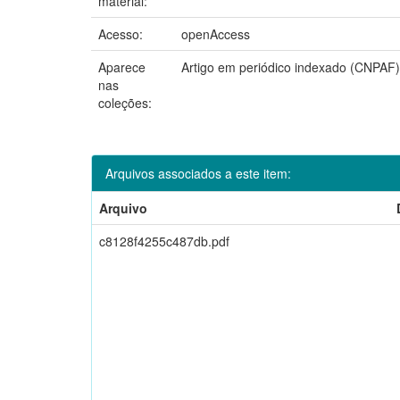
material:
Acesso:
openAccess
Aparece
Artigo em periódico indexado (CNPAF)
nas
coleções:
Arquivos associados a este item:
Arquivo
c8128f4255c487db.pdf