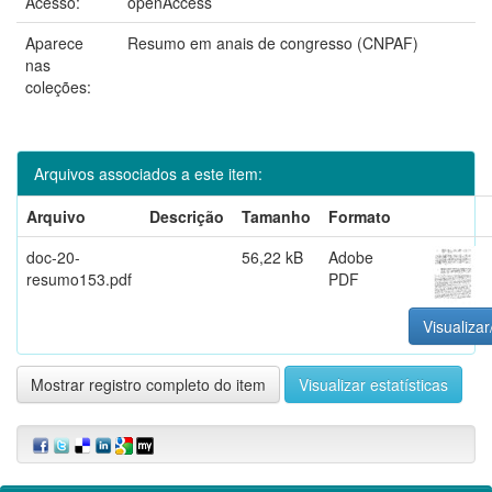
Acesso:
openAccess
Aparece
Resumo em anais de congresso (CNPAF)
nas
coleções:
Arquivos associados a este item:
Arquivo
Descrição
Tamanho
Formato
doc-20-
56,22 kB
Adobe
resumo153.pdf
PDF
Visualizar
Mostrar registro completo do item
Visualizar estatísticas