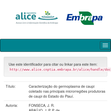
Skip
navigation
Use este identificador para citar ou linkar para este item:
http://www.alice.cnptia.embrapa.br/alice/handle/doc
Título:
Caracterização do germoplasma de caupi
coletado nas principais microrregiões produtoras
de caupi do Estado do Piauí.
Autoria:
FONSECA, J. R.
ARAÚJO, J. P. P. de