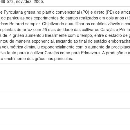
. 569-573, nov./dez. 2005.
 Pyricularia grisea no plantio convencional (PC) e direto (PD) de arroz
 de panículas nos experimentos de campo realizados em dois anos (199
icas Rotorod sampler. Objetivando quantificar os conídios viáveis e c
 plantas de arroz com 25 dias de idade das cultivares Carajás e Pri
s de P. grisea aumentou linearmente com o tempo, entre o estádio de
ntou de maneira exponencial, iniciando ao final do estádio emborra
a volumétrica diminuiu exponencialmente com o aumento da precipitaçã
va tanto para a cultivar Carajás como para Primavera. A produção e a 
e o enchimento dos grãos nas panículas.