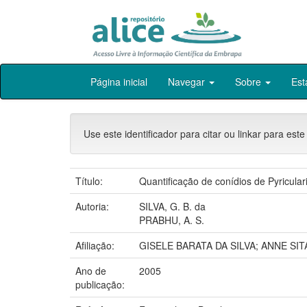
Skip
Página inicial
Navegar
Sobre
Est
navigation
Use este identificador para citar ou linkar para este
Título:
Quantificação de conídios de Pyriculari
Autoria:
SILVA, G. B. da
PRABHU, A. S.
Afiliação:
GISELE BARATA DA SILVA; ANNE SI
Ano de
2005
publicação: