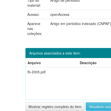
Tipo do
Artigo de periódico
material:
Acesso:
openAccess
Aparece
Artigo em periódico indexado (CNPAF)
nas
coleções:
Arquivos associados a este item:
Arquivo
Descrição
fb-2005.pdf
Mostrar registro completo do item
Visualizar esta