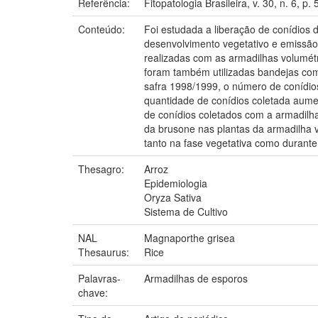
Referência:
Fitopatologia Brasileira, v. 30, n. 6, p
Conteúdo:
Foi estudada a liberação de conídios de
desenvolvimento vegetativo e emissão
realizadas com as armadilhas volumétr
foram também utilizadas bandejas com
safra 1998/1999, o número de conídio
quantidade de conídios coletada aume
de conídios coletados com a armadilh
da brusone nas plantas da armadilha vi
tanto na fase vegetativa como durant
Thesagro:
Arroz
Epidemiologia
Oryza Sativa
Sistema de Cultivo
NAL
Magnaporthe grisea
Thesaurus:
Rice
Palavras-
Armadilhas de esporos
chave: