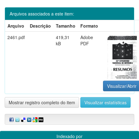
Arquivos associados a este item:
Arquivo
Descrição
Tamanho
Formato
2461.pdf
419,31
Adobe
kB
PDF
Visualizar/Abrir
Mostrar registro completo do item
Visualizar estatísticas
Indexado por