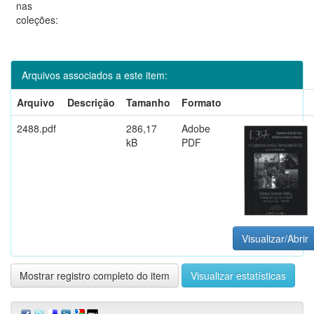
nas
coleções:
Arquivos associados a este item:
Arquivo
Descrição
Tamanho
Formato
2488.pdf
286,17
Adobe
kB
PDF
Visualizar/Abrir
Mostrar registro completo do item
Visualizar estatísticas