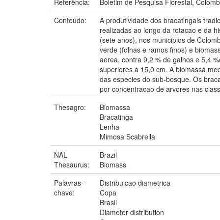
Referência:
Boletim de Pesquisa Florestal, Colombo,
Conteúdo:
A produtividade dos bracatingais tradi
realizadas ao longo da rotacao e da hi
(sete anos), nos municipios de Colom
verde (folhas e ramos finos) e biomas
aerea, contra 9,2 % de galhos e 5,4 %
superiores a 15,0 cm. A biomassa medi
das especies do sub-bosque. Os bracat
por concentracao de arvores nas clas
Thesagro:
Biomassa
Bracatinga
Lenha
Mimosa Scabrella
NAL
Brazil
Thesaurus:
Biomass
Palavras-
Distribuicao diametrica
chave:
Copa
Brasil
Diameter distribution