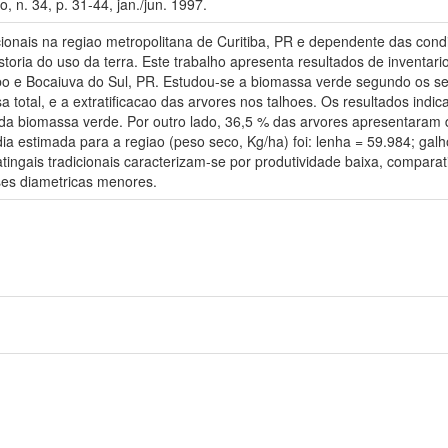
 n. 34, p. 31-44, jan./jun. 1997.
cionais na regiao metropolitana de Curitiba, PR e dependente das condic
storia do uso da terra. Este trabalho apresenta resultados de inventari
bo e Bocaiuva do Sul, PR. Estudou-se a biomassa verde segundo os s
sa total, e a extratificacao das arvores nos talhoes. Os resultados in
da biomassa verde. Por outro lado, 36,5 % das arvores apresentaram 
a estimada para a regiao (peso seco, Kg/ha) foi: lenha = 59.984; gal
ingais tradicionais caracterizam-se por produtividade baixa, comparat
ses diametricas menores.