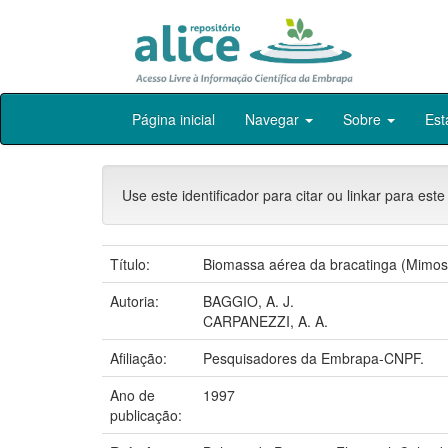
Skip
Página inicial
Navegar
Sobre
Est
navigation
Use este identificador para citar ou linkar para este
Título:
Biomassa aérea da bracatinga (Mimosa 
Autoria:
BAGGIO, A. J.
CARPANEZZI, A. A.
Afiliação:
Pesquisadores da Embrapa-CNPF.
Ano de
1997
publicação: