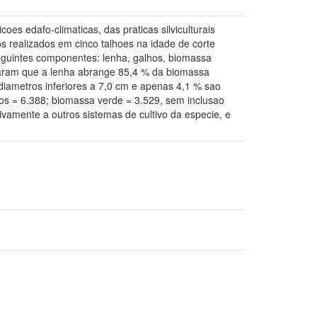
oes edafo-climaticas, das praticas silviculturais
os realizados em cinco talhoes na idade de corte
eguintes componentes: lenha, galhos, biomassa
dicaram que a lenha abrange 85,4 % da biomassa
diametros inferiores a 7,0 cm e apenas 4,1 % sao
hos = 6.388; biomassa verde = 3.529, sem inclusao
ivamente a outros sistemas de cultivo da especie, e