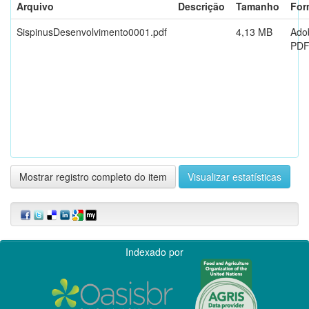
Arquivo
Descrição
Tamanho
For
SispinusDesenvolvimento0001.pdf
4,13 MB
Ado
PD
Mostrar registro completo do item
Visualizar estatísticas
Indexado por