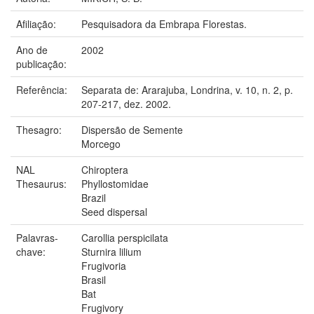
Afiliação:
Pesquisadora da Embrapa Florestas.
Ano de
2002
publicação:
Referência:
Separata de: Ararajuba, Londrina, v. 10, n. 2, p.
207-217, dez. 2002.
Thesagro:
Dispersão de Semente
Morcego
NAL
Chiroptera
Thesaurus:
Phyllostomidae
Brazil
Seed dispersal
Palavras-
Carollia perspicilata
chave:
Sturnira lilium
Frugivoria
Brasil
Bat
Frugivory