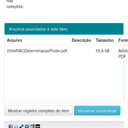
nas
coleções:
Arquivos associados a este item:
Arquivo
Descrição
Tamanho
Form
2004RACDeterminacaoPoder.pdf
55,6 kB
Adob
PDF
Mostrar registro completo do item
Visualizar estatísticas